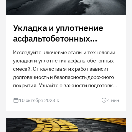
Укладка и уплотнение
асфальтобетонных
смесей
Исследуйте ключевые этапы и технологии
укладки и уплотнения асфальтобетонных
смесей. От качества этих работ зависит
долговечность и безопасность дорожного
покрытия. Узнайте о важности подготовки
основания, современных методах укладки
10 октября 2023 г.
4
мин
и контроле качества для обеспечения
долгосрочной эксплуатации дороги.