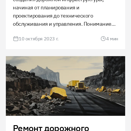
начиная от планирования и
проектирования до технического
обслуживания и управления. Понимание
процессов, выбор материалов и
10 октября 2023 г.
4
мин
обеспечение безопасности играют
ключевую роль в обеспечении
качественного и устойчивого движения.
Ремонт дорожного