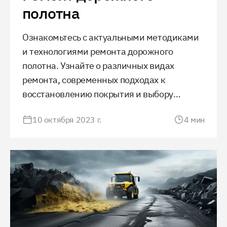
полотна
Ознакомьтесь с актуальными методиками
и технологиями ремонта дорожного
полотна. Узнайте о различных видах
ремонта, современных подходах к
восстановлению покрытия и выбору
материалов. Поддержание качества дорог
10 октября 2023 г.
4
мин
обеспечивает безопасность и комфорт
движения.