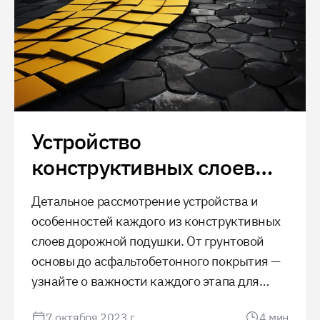
Устройство
конструктивных слоев
дорожной подушки
Детальное рассмотрение устройства и
особенностей каждого из конструктивных
слоев дорожной подушки. От грунтовой
основы до асфальтобетонного покрытия —
узнайте о важности каждого этапа для
обеспечения долговечности и
7 октября 2023 г.
4
мин