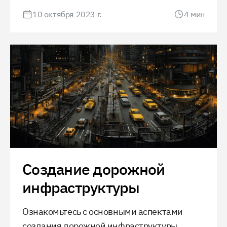
инфраструктуры и получение необходимых
10 октября 2023 г.
4
мин
разрешений, этот процесс является
критически важным для успешного
завершения любого строительного
проекта.
Создание дорожной
инфраструктуры
Ознакомьтесь с основными аспектами
создания дорожной инфраструктуры,