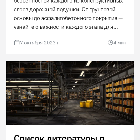
особенностей каждого из конструктивных
слоев дорожной подушки. От грунтовой
основы до асфальтобетонного покрытия —
узнайте о важности каждого этапа для
обеспечения долговечности и
7 октября 2023 г.
4
мин
безопасности дорожного полотна.
Список литературы в