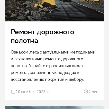
Ремонт дорожного
полотна
Ознакомьтесь с актуальными методиками
и технологиями ремонта дорожного
полотна. Узнайте о различных видах
ремонта, современных подходах к
восстановлению покрытия и выбору
материалов. Поддержание качества дорог
10 октября 2023 г.
4
мин
обеспечивает безопасность и комфорт
движения.