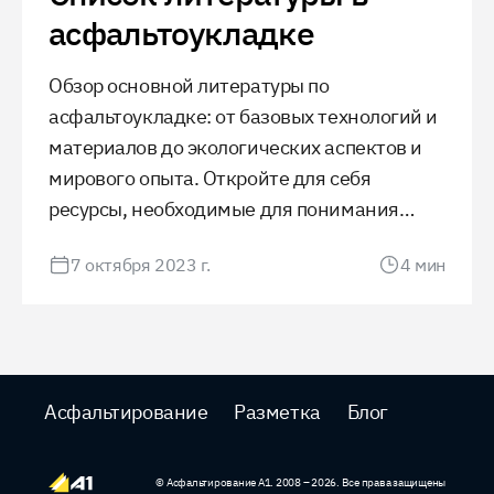
асфальтоукладке
Обзор основной литературы по
асфальтоукладке: от базовых технологий и
материалов до экологических аспектов и
мирового опыта. Откройте для себя
ресурсы, необходимые для понимания
современных тенденций и инноваций в
7 октября 2023 г.
4
мин
дорожном строительстве.
Асфальтирование
Разметка
Блог
©
Асфальтирование А1
. 2008 –
2026
. Все права защищены