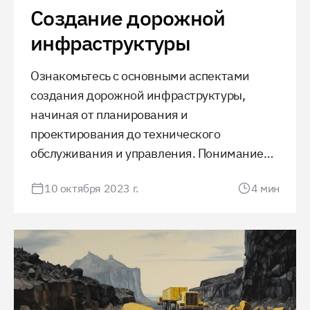
Создание дорожной
инфраструктуры
Ознакомьтесь с основными аспектами
создания дорожной инфраструктуры,
начиная от планирования и
проектирования до технического
обслуживания и управления. Понимание
процессов, выбор материалов и
10 октября 2023 г.
4
мин
обеспечение безопасности играют
ключевую роль в обеспечении
качественного и устойчивого движения.