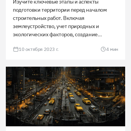
Изучите ключевые этапы и аспекты
подготовки территории перед началом
строительных работ. Включая
землеустройство, учет природных и
экологических факторов, создание
инфраструктуры и получение необходимых
10 октября 2023 г.
4
мин
разрешений, этот процесс является
критически важным для успешного
завершения любого строительного
проекта.