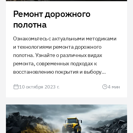
Ремонт дорожного
полотна
Ознакомьтесь с актуальными методиками
и технологиями ремонта дорожного
полотна. Узнайте о различных видах
ремонта, современных подходах к
восстановлению покрытия и выбору
материалов. Поддержание качества дорог
10 октября 2023 г.
4
мин
обеспечивает безопасность и комфорт
движения.