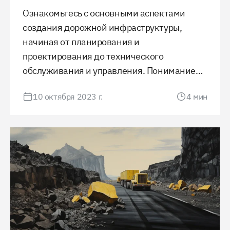
Ознакомьтесь с основными аспектами
создания дорожной инфраструктуры,
начиная от планирования и
проектирования до технического
обслуживания и управления. Понимание
процессов, выбор материалов и
10 октября 2023 г.
4
мин
обеспечение безопасности играют
ключевую роль в обеспечении
качественного и устойчивого движения.