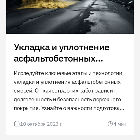
Укладка и уплотнение
асфальтобетонных
смесей
Исследуйте ключевые этапы и технологии
укладки и уплотнения асфальтобетонных
смесей. От качества этих работ зависит
долговечность и безопасность дорожного
покрытия. Узнайте о важности подготовки
основания, современных методах укладки
10 октября 2023 г.
4
мин
и контроле качества для обеспечения
долгосрочной эксплуатации дороги.