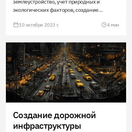
землеустройство, учет природных и
экологических факторов, создание
инфраструктуры и получение необходимых
10 октября 2023 г.
4
мин
разрешений, этот процесс является
критически важным для успешного
завершения любого строительного
проекта.
Создание дорожной
инфраструктуры