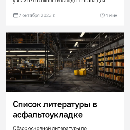
узнайте о важности каждого этапа для
обеспечения долговечности и
7 октября 2023 г.
4
мин
безопасности дорожного полотна.
Список литературы в
асфальтоукладке
Обзор основной литературы по