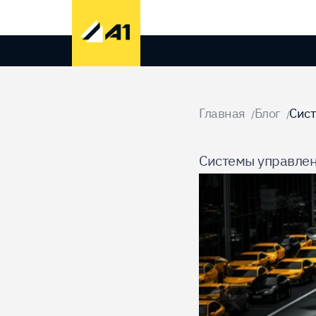
Домой
Главная
Блог
Сис
/
/
Системы управле