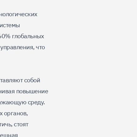
хнологических
системы
 60% глобальных
управления, что
тавляют собой
ечивая повышение
ружающую среду.
х органов,
ичь, стоят
пешная