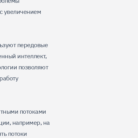
роблемы
 с увеличением
ьзуют передовые
енный интеллект,
ологии позволяют
работу
ртными потоками
ции, например, на
ть потоки