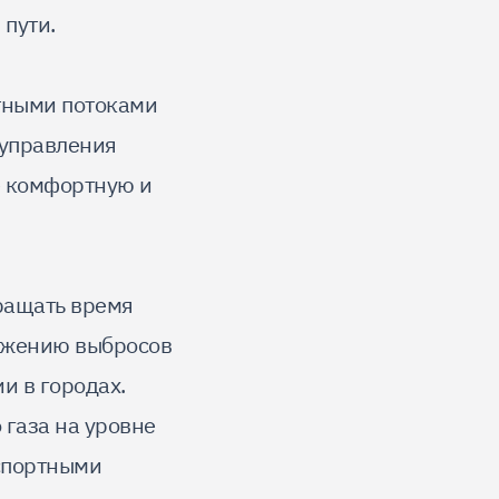
 пути.
тными потоками
 управления
е комфортную и
ращать время
нижению выбросов
и в городах.
газа на уровне
спортными