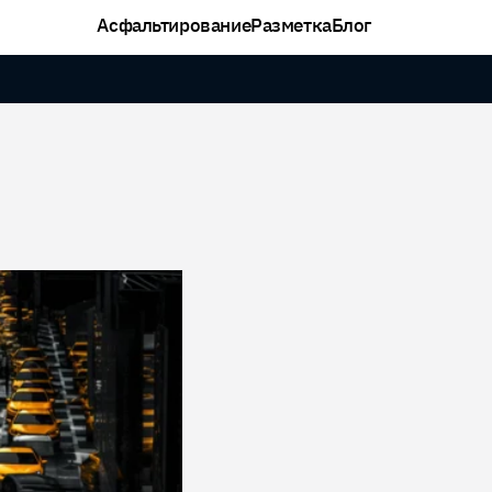
Асфальтирование
Разметка
Блог