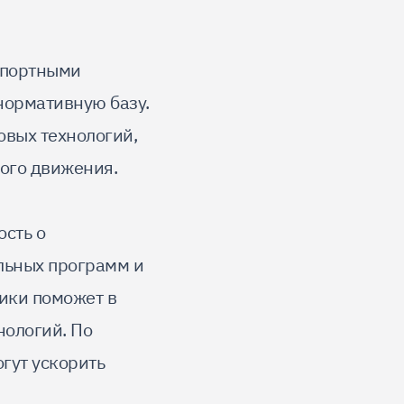
спортными
нормативную базу.
овых технологий,
ого движения.
сть о
льных программ и
лики поможет в
нологий. По
гут ускорить