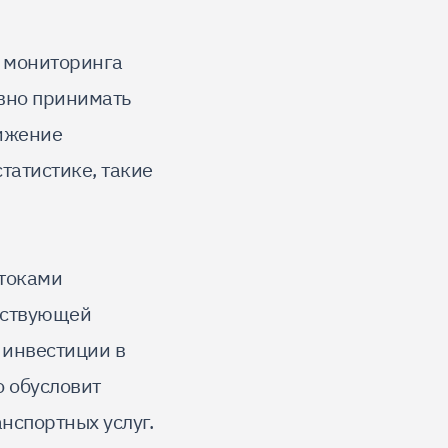
 мониторинга
ивно принимать
вижение
татистике, такие
отоками
ествующей
 инвестиции в
о обусловит
нспортных услуг.