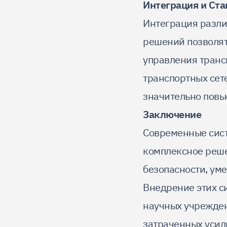
Интеграция и Ст
Интеграция разли
решений позволя
управления транс
транспортных сет
значительно повы
Заключение
Современные сист
комплексное реше
безопасности, ум
Внедрение этих с
научных учреждени
затраченных усил