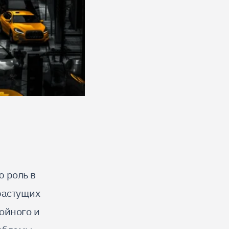
 роль в
растущих
ойного и