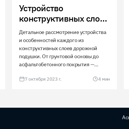
Устройство
конструктивных слоев
дорожной подушки
Детальное рассмотрение устройства
и особенностей каждого из
конструктивных слоев дорожной
подушки. От грунтовой основы до
асфальтобетонного покрытия —
узнайте о важности каждого этапа
7 октября 2023 г.
4
мин
для обеспечения долговечности и
безопасности дорожного полотна.
Ас