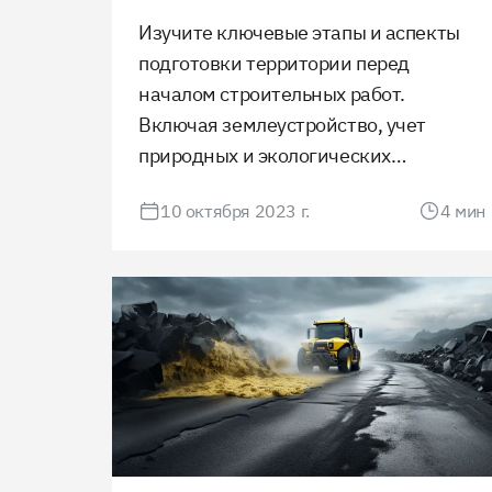
асфальтоукладке
Изучите ключевые этапы и аспекты
подготовки территории перед
началом строительных работ.
Включая землеустройство, учет
природных и экологических
факторов, создание инфраструктуры
10 октября 2023 г.
4
мин
и получение необходимых
разрешений, этот процесс является
критически важным для успешного
завершения любого строительного
проекта.