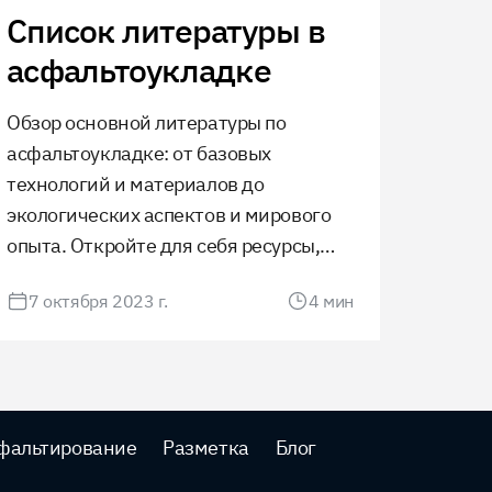
Список литературы в
асфальтоукладке
Обзор основной литературы по
асфальтоукладке: от базовых
технологий и материалов до
экологических аспектов и мирового
опыта. Откройте для себя ресурсы,
необходимые для понимания
7 октября 2023 г.
4
мин
современных тенденций и инноваций
в дорожном строительстве.
фальтирование
Разметка
Блог