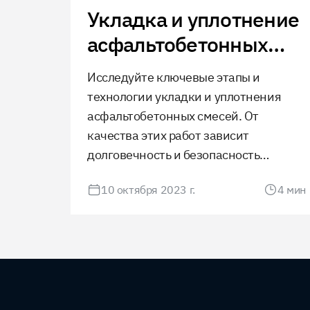
Укладка и уплотнение
асфальтобетонных
смесей
Исследуйте ключевые этапы и
технологии укладки и уплотнения
асфальтобетонных смесей. От
качества этих работ зависит
долговечность и безопасность
дорожного покрытия. Узнайте о
10 октября 2023 г.
4
мин
важности подготовки основания,
современных методах укладки и
контроле качества для обеспечения
долгосрочной эксплуатации дороги.