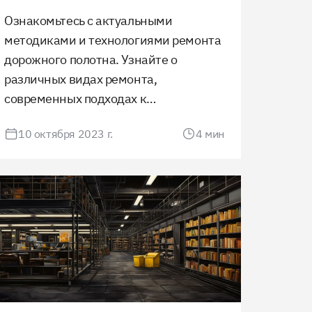
Ознакомьтесь с актуальными
методиками и технологиями ремонта
дорожного полотна. Узнайте о
различных видах ремонта,
современных подходах к
восстановлению покрытия и выбору
10 октября 2023 г.
4
мин
материалов. Поддержание качества
дорог обеспечивает безопасность и
комфорт движения.