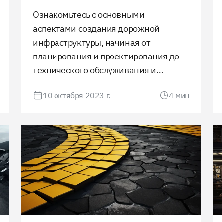
Ознакомьтесь с основными
аспектами создания дорожной
инфраструктуры, начиная от
планирования и проектирования до
технического обслуживания и
управления. Понимание процессов,
10 октября 2023 г.
4
мин
выбор материалов и обеспечение
безопасности играют ключевую роль
в обеспечении качественного и
устойчивого движения.