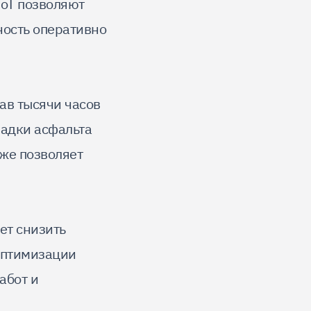
IoT позволяют
ность оперативно
ав тысячи часов
ладки асфальта
кже позволяет
ет снизить
 оптимизации
абот и