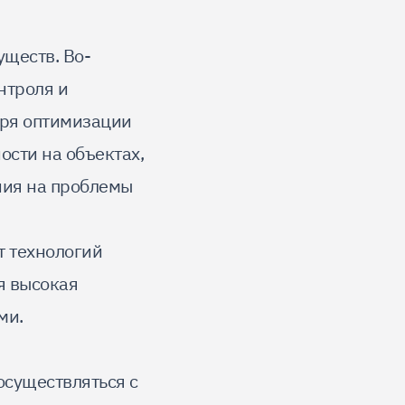
ществ. Во-
нтроля и
аря оптимизации
ости на объектах,
ния на проблемы
т технологий
ся высокая
ми.
осуществляться с