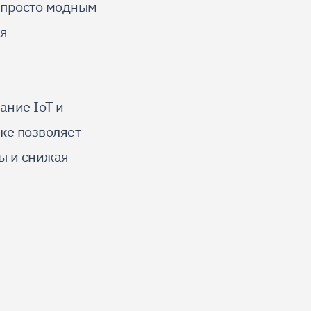
 просто модным
я
ание IoT и
же позволяет
бы и снижая