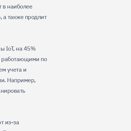
т в наиболее
, а также продлит
ы IoT, на 45%
, работающими по
м учета и
и. Например,
анировать
т из-за