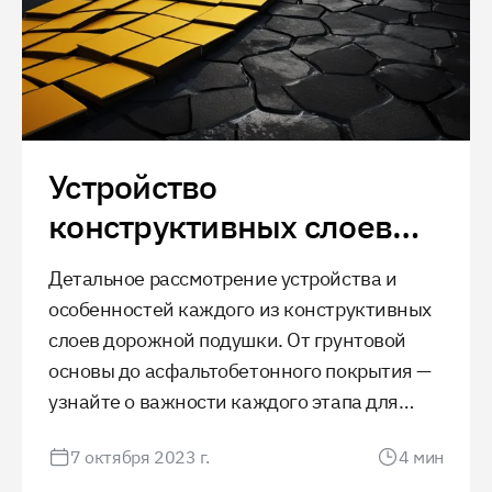
Устройство
конструктивных слоев
дорожной подушки
Детальное рассмотрение устройства и
особенностей каждого из конструктивных
слоев дорожной подушки. От грунтовой
основы до асфальтобетонного покрытия —
узнайте о важности каждого этапа для
обеспечения долговечности и
7 октября 2023 г.
4
мин
безопасности дорожного полотна.