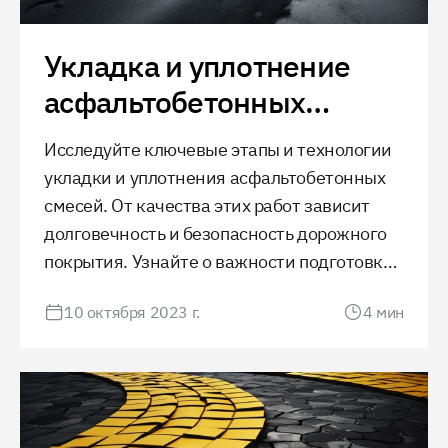
Укладка и уплотнение
асфальтобетонных
смесей
Исследуйте ключевые этапы и технологии
укладки и уплотнения асфальтобетонных
смесей. От качества этих работ зависит
долговечность и безопасность дорожного
покрытия. Узнайте о важности подготовки
основания, современных методах укладки
10 октября 2023 г.
4
мин
и контроле качества для обеспечения
долгосрочной эксплуатации дороги.