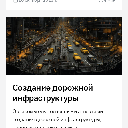
10 октября 2023 г.
4
мин
разрешений, этот процесс является
критически важным для успешного
завершения любого строительного
проекта.
Создание дорожной
инфраструктуры
Ознакомьтесь с основными аспектами
создания дорожной инфраструктуры,
начиная от планирования и