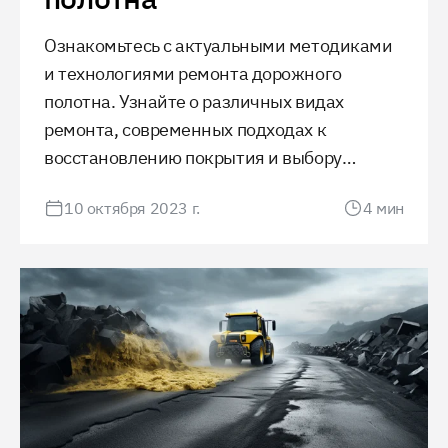
Ознакомьтесь с актуальными методиками
и технологиями ремонта дорожного
полотна. Узнайте о различных видах
ремонта, современных подходах к
восстановлению покрытия и выбору
материалов. Поддержание качества дорог
10 октября 2023 г.
4
мин
обеспечивает безопасность и комфорт
движения.