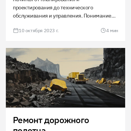
проектирования до технического
обслуживания и управления. Понимание
процессов, выбор материалов и
10 октября 2023 г.
4
мин
обеспечение безопасности играют
ключевую роль в обеспечении
качественного и устойчивого движения.
Ремонт дорожного
полотна