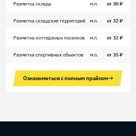
Разметка склада
м.п.
от
30
₽
Разметка складских территорий
м.п.
от
32
₽
Разметка коттеджных поселков
м.п.
от
32
₽
Разметка спортивных объектов
м.п.
от
35
₽
Ознакомиться с полным прайсом