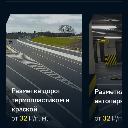
Разметка дорог 
Разметка 
термопластиком и 
автопарки
краской
от
32
₽/п. м.
от
32
₽/п. 