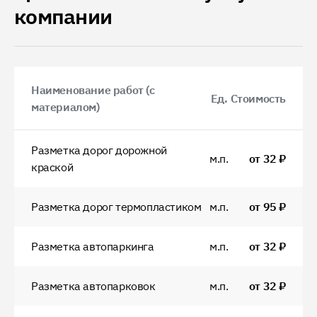
компании
Наименование работ (с
Ед.
Стоимость
материалом)
Разметка дорог дорожной
м.п.
от
32
₽
краской
Разметка дорог термопластиком
м.п.
от
95
₽
Разметка автопаркинга
м.п.
от
32
₽
Разметка автопарковок
м.п.
от
32
₽